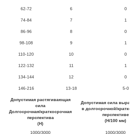
62-72
6
0
74-84
7
1
86-96
8
0
98-108
9
1
110-120
10
0
122-132
11
1
134-144
12
0
146-216
13-18
5-0
Допустимая растягивающая
Допустимая сила вырав
сила
в долгосрочной/кратко
Долгосрочная/краткосрочная
перспективе
перспектива
(Н/100 мм)
(Н)
1000/3000
1000/3000