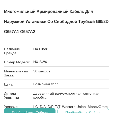
Многожильный Армированный Кабель Для
Наружной Установки Со Свободной Трубкой G652D
G657A1 G657A2
Название
HX Fiber
Бренда:
HX-SW4
Номер Модели:
Минимальный
50 метров
Заказ:
Возможен торг
Цена:
Деревянный вал+экспортная карточная
Детали
коробка
Упаковки:
Условия
LC, D/A, D/P, T/T, Western Union, MoneyGram
Оплаты:
Пообщайтесь Сейчас
Пообщайтесь Сейчас