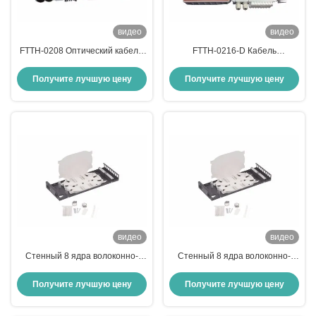
видео
видео
FTTH-0208 Оптический кабель,
FTTH-0216-D Кабель
коробка подключения
оптоволоконного
терминального ящика,
Получите лучшую цену
Получите лучшую цену
молниеносное подключение к
Интернету
видео
видео
Стенный 8 ядра волоконно-
Стенный 8 ядра волоконно-
оптического терминального
оптический терминал коробка
ящика для ваших потребностей
усилить вашу сеть
Получите лучшую цену
Получите лучшую цену
в сети