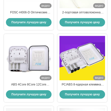
видео
видео
FOSC-H006-D Оптические
2-портовая оптоволоконная
волокна сцепление закрытия,
терминальная коробка, 10-
оптические волокна
портовая распределительная
Получите лучшую цену
Получите лучшую цену
совместный корпус для
коробка для внутреннего
телекоммуникаций
оптоволоконного кабеля
видео
видео
ABS 4Core 8Core 12Core
PC/ABS 8-ядерная клеммная
24Core 48Core Клеммная
коробка для оптоволокна,
коробка разветвителя
установленная на стене
Получите лучшую цену
Получите лучшую цену
оптического волокна 12
напольная оконечная коробка
месяцев
для оптоволокна