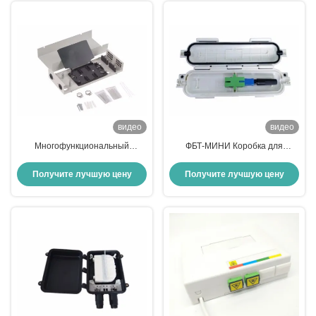
видео
видео
Многофункциональный
ФБТ-МИНИ Коробка для
настенный 24-ядерный
окончания волоконно-
оптоволоконный ящик для
оптического кабеля, компактная
Получите лучшую цену
Получите лучшую цену
различных применений
и мощная коробка для
разделения волоконно-
оптических кабелей