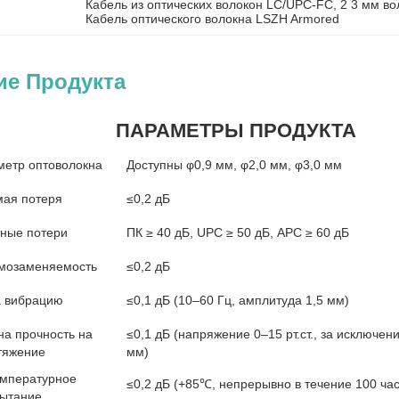
Кабель из оптических волокон LC/UPC-FC
, 
2 3 мм во
Кабель оптического волокна LSZH Armored
ие Продукта
ПАРАМЕТРЫ ПРОДУКТА
етр оптоволокна
Доступны φ0,9 мм, φ2,0 мм, φ3,0 мм
ая потеря
≤0,2 дБ
тные потери
ПК ≥ 40 дБ, UPC ≥ 50 дБ, APC ≥ 60 дБ
имозаменяемость
≤0,2 дБ
а вибрацию
≤0,1 дБ (10–60 Гц, амплитуда 1,5 мм)
на прочность на
≤0,1 дБ (напряжение 0–15 рт.ст., за исключе
тяжение
мм)
мпературное
≤0,2 дБ (+85℃, непрерывно в течение 100 час
ытание