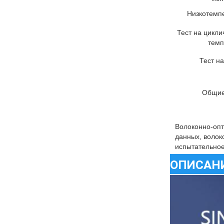
Низкотемп
Тест на цикл
темп
Тест н
Общие
Волоконно-опт
данных, волок
испытательно
ОПИСАН