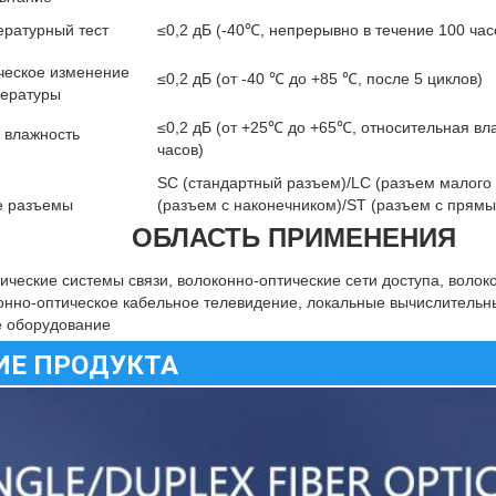
ературный тест
≤0,2 дБ (-40℃, непрерывно в течение 100 час
ическое изменение
≤0,2 дБ (от -40 ℃ до +85 ℃, после 5 циклов)
ературы
≤0,2 дБ (от +25℃ до +65℃, относительная вл
а влажность
часов)
SC (стандартный разъем)/LC (разъем малог
 разъемы
(разъем с наконечником)/ST (разъем с прям
ОБЛАСТЬ ПРИМЕНЕНИЯ
ические системы связи, волоконно-оптические сети доступа, волок
онно-оптическое кабельное телевидение, локальные вычислительны
е оборудование
ИЕ ПРОДУКТА