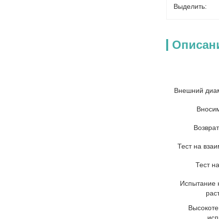
Выделить:
Описан
Внешний диам
Вносим
Возвра
Тест на вза
Тест н
Испытание 
рас
Высокоте
исп