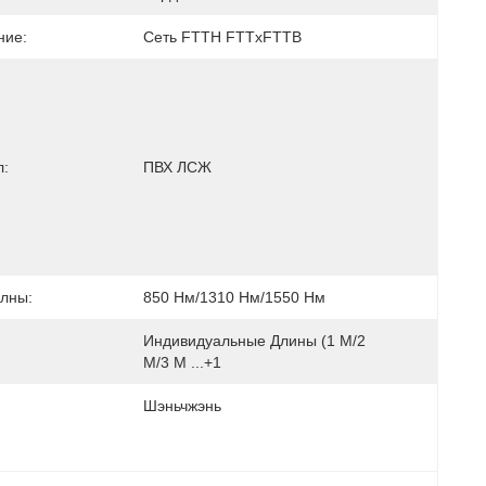
ние:
Сеть FTTH FTTxFTTB
л:
ПВХ ЛСЖ
лны:
850 Нм/1310 Нм/1550 Нм
Индивидуальные Длины (1 М/2 
М/3 М ...+1
Шэньчжэнь