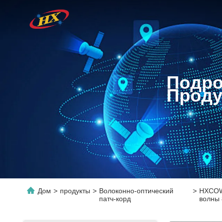
Подро
Проду
Дом
>
продукты
>
Волоконно-оптический
>
HXCOW
патч-корд
волны