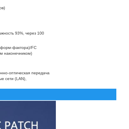
ов)
ажность 93%, через 100
о форм-фактора)/FC
ым наконечником)
онно-оптическая передача
е сети (LAN),