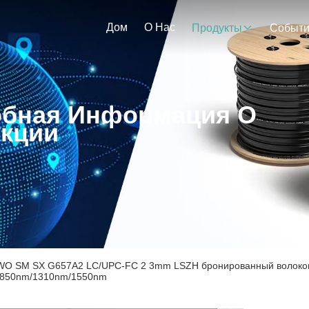
Дом
О Нас
Продукты
Событ
бная Информация О
кции
O SM SX G657A2 LC/UPC-FC 2 3mm LSZH бронированный волоконно
 850nm/1310nm/1550nm