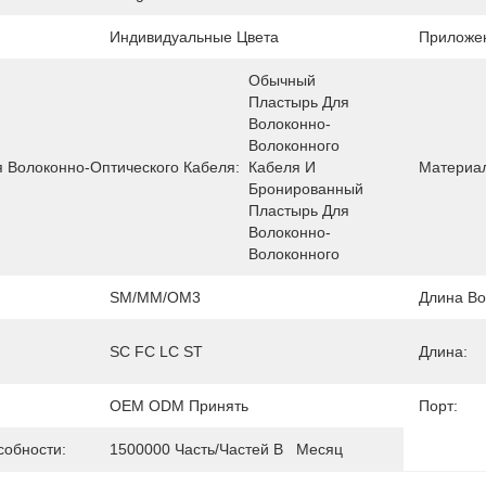
Индивидуальные Цвета
Приложе
Обычный 
Пластырь Для 
Волоконно-
Волоконного 
я Волоконно-Оптического Кабеля:
Кабеля И 
Материа
Бронированный 
Пластырь Для 
Волоконно-
Волоконного
SM/MM/OM3
Длина Во
SC FC LC ST
Длина:
OEM ODM Принять
Порт:
собности:
1500000 Часть/частей В   Месяц