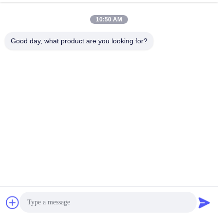
10:50 AM
Good day, what product are you looking for?
GYXTW
Структура оптического кабеля GYXTW заключается в том, 
чтобы вставить одномодное или многомодное оптическое 
волокно в свободный корпус трубки, сделанный из 