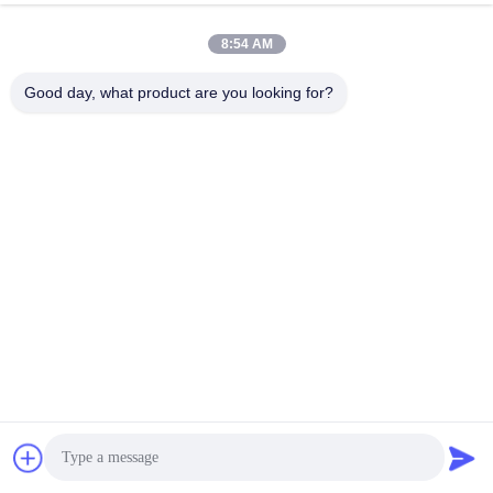
Да, мы фабрика. Мы приветствуем заказ 
8:54 AM
OEM и ODM
Good day, what product are you looking for?
В2. Могу ли я заказать образец этого продукта?
Да, мы приветствуем заказ образцов для 
тестирования и проверки качества. Допускаются 
смешанные образцы.
Вопрос 3. А как насчет способа оплаты?
Мы принимаем T/T, L/C, Western Union и .
Вопрос 4. Каков срок доставки?
Обычно мы отправляем товар в течение 2-5 дней 
после оплаты. Это зависит от количества заказа.
Вопрос 5. Как отправить мне товар?
Доступны морские перевозки, авиаперевозки, 