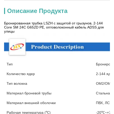
Описание Продукта
Бронированная трубка LSZH с защитой от грызунов, 2-144
Core SM 24C G652D PE, оптоволоконный кабель ADSS для
улицы
Тип
Бронирова
Количество ядер
2-144 ядр
Тип волокна
ОМ2/ОМ3/
Материал броневой трубы
Стальная 
Материал внешней оболочки
ПВХ, ЛСЖ,
Рабочая температура (℃)
-20℃~+7