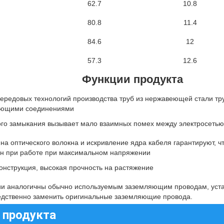
62.7
10.8
80.8
11.4
84.6
12
57.3
12.6
Функции продукта
редовых технологий производства труб из нержавеющей стали тр
ающими соединениями
ого замыкания вызывает мало взаимных помех между электросетью
на оптического волокна и искривление ядра кабеля гарантируют, чт
н при работе при максимальном напряжении
онструкция, высокая прочность на растяжение
и аналогичны обычно используемым заземляющим проводам, устан
едственно заменить оригинальные заземляющие провода.
 продукта