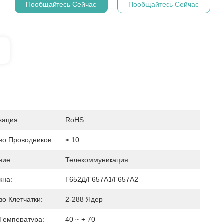
Пообщайтесь Сейчас
Пообщайтесь Сейчас
кация:
RoHS
во Проводников:
≥ 10
ние:
Телекоммуникация
кна:
Г652Д/Г657А1/Г657А2
во Клетчатки:
2-288 Ядер
Температура:
40 ~ + 70