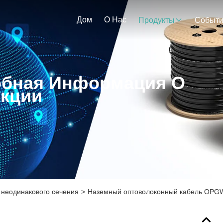
Дом
О Нас
Продукты
Событ
бная Информация О
кции
 неодинакового сечения
>
Наземный оптоволоконный кабель OPGW