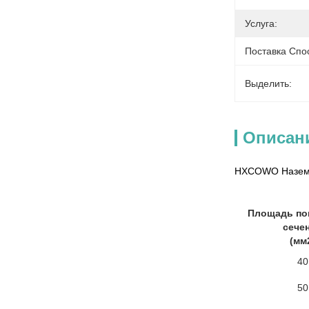
Услуга:
Поставка Спо
Выделить:
Описан
HXCOWO Наземн
Площадь по
сече
(мм
40
50