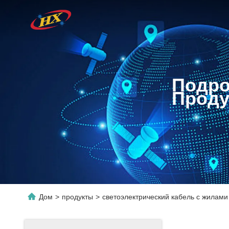
Подро
Проду
Дом
>
продукты
>
светоэлектрический кабель с жилами