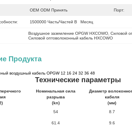
OEM ODM Принять
Порт:
собности:
1500000 Часть/частей В   Месяц
Воздушное заземление OPGW HXCOWO
, 
Силовой о
Силовой оптоволоконный кабель HXCOWO
ие Продукта
ый воздушный кабель OPGW 12 16 24 32 36 48
Технические параметры
перечного
Номинальная сила
Диаметр волоконно
ния
разрыва
кабеля
2)
(kn)
(мм)
54
8.7
61.4
9.6