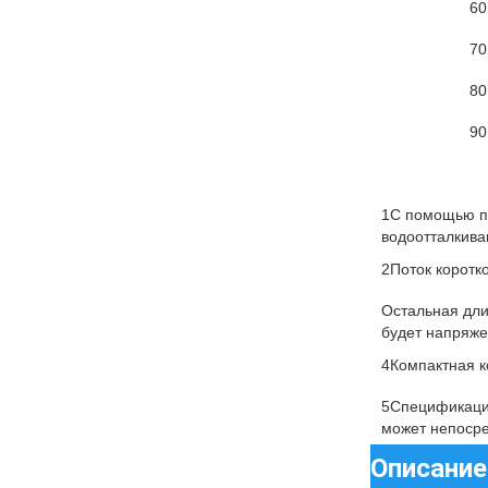
60
70
80
90
1С помощью пе
водоотталкив
2Поток коротк
Остальная дли
будет напряже
4Компактная к
5Спецификаци
может непоср
Описание