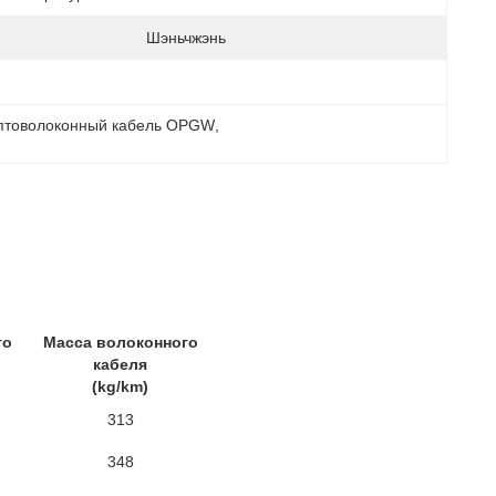
Шэньчжэнь
птоволоконный кабель OPGW
, 
го
Масса волоконного
кабеля
(kg/km)
313
348