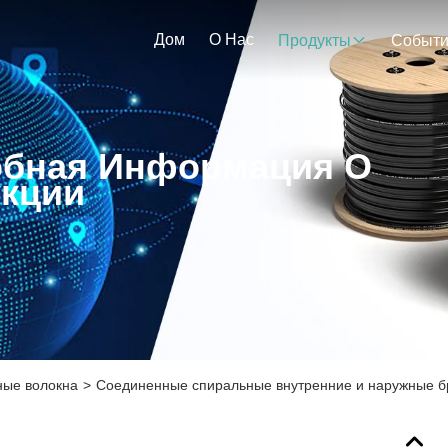
Дом
О Нас
Продукты
Событ
бная Информация О
кции
ные волокна
>
Соединенные спиральные внутренние и наружные б