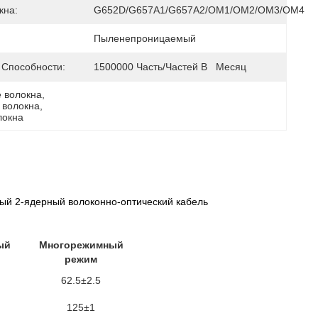
кна:
G652D/G657A1/G657A2/OM1/OM2/OM3/OM4
Пыленепроницаемый
 Способности:
1500000 Часть/частей В   Месяц
 волокна
, 
 волокна
, 
локна
й 2-ядерный волоконно-оптический кабель
ый
Многорежимный
режим
62.5±2.5
125±1