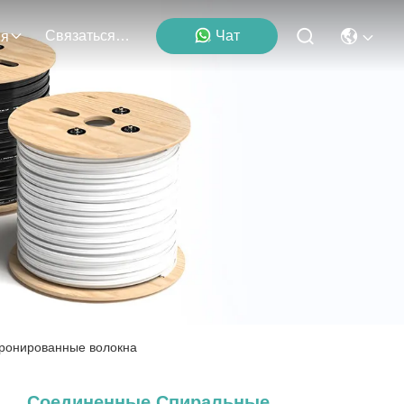
Связаться С Нами
Чат
ия
ронированные волокна
Соединенные Спиральные