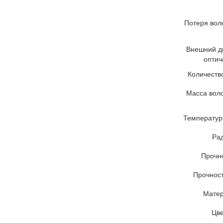
Потеря вол
Внешний д
оптич
Количеств
Масса воло
Температур
Рад
Прочно
Прочност
Матер
Цве