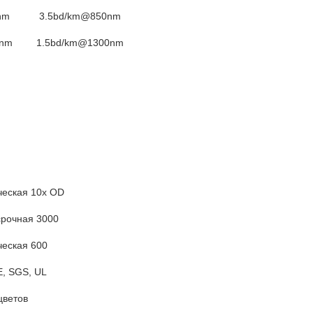
nm
3.5bd/km@850nm
0nm
1.5bd/km@1300nm
ческая 10x OD
срочная 3000
ческая 600
E, SGS, UL
цветов