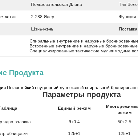
Пользовательская Длина
Тип Воло
етчатки:
2-288 Ядер
Функция:
Шэньчжэнь
Поставка
Спиральные внутренние и наружные бронированные
Встроенные внутренние и наружные бронированные
Специализированные тактические мультимодные во
ие Продукта
ии Пылостойкий внутренний дуплексный спиральный бронированны
Параметры продукта
Многорежимн
Таблица
Единый режим
режим
р ядра волокна
9±0.4
50±2.5
тр облицовки
125±1
125±1