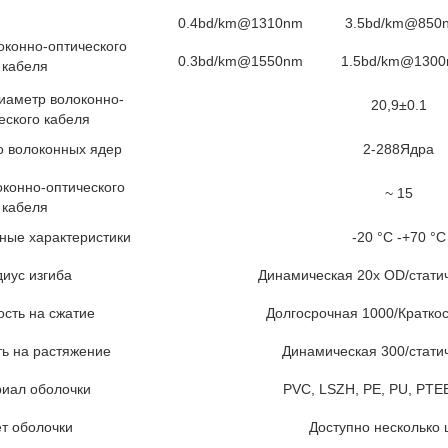
0.4bd/km@1310nm
3.5bd/km@850
оконно-оптического
0.3bd/km@1550nm
1.5bd/km@130
кабеля
иаметр волоконно-
20,9±0.1
еского кабеля
о волоконных ядер
2-288Ядра
конно-оптического
~ 15
кабеля
ные характеристики
-20 °C -+70 °C
иус изгиба
Динамическая 20x OD/стати
сть на сжатие
Долгосрочная 1000/Кратко
ь на растяжение
Динамическая 300/стати
иал оболочки
PVC, LSZH, PE, PU, PTE
т оболочки
Доступно несколько 