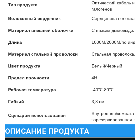
Оптический кабель из 
Тип продукта
галогенов
Волоконный сердечник
Сердцевина волокна 
Материал внешней оболочки
С низким дымовыделен
Длина
1000М/2000М/по индив
Материал стальной проволоки
Стальная проволока, 
Цвет продукта
Белый/Черный
Предел прочности
4Н
Рабочая температура
-40℃-80℃
Гибкий
3,8 см
Внутренняя/комната с 
Сценарии использования
зарезервированная пров
ОПИСАНИЕ ПРОДУКТА