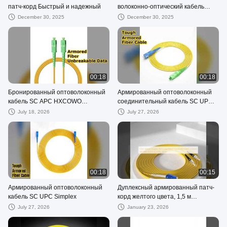
патч-корд Быстрый и надежный
волоконно-оптический кабель
HXCOWO Multimode Simplex ST ST
December 30, 2025
December 30, 2025
OM4 Коммуникационный
бронированный волоконно-
оптический кабель Patch 2
00:18
00:18
Бронированный оптоволоконный
Армированный оптоволоконный
кабель SC APC HXCOWO
соединительный кабель SC UPC
Передача данных
APC
July 18, 2026
July 27, 2026
00:18
00:15
Армированный оптоволоконный
Дуплексный армированный патч-
кабель SC UPC Simplex
корд желтого цвета, 1,5 м
HXCOWO 2,0 мм SM MM 9/125
July 27, 2026
January 23, 2026
LC/UPC до ST