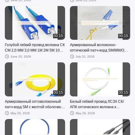
June 20, 2026
June 20, 2026
3М Г657А
SC SC UPC APC
00:15
00:15
Голубой гибкий провод волокна СК
Армированный волоконно-
СМ 2,0 ММ 3,0 ММ 1М 2М 5М 10М
оптический патч-корд SM/MM/OM3
Бронированный для сети ФТТН
G657A2 FTTH для использования
June 20, 2026
July 31, 2026
в помещении симплексный LC-LC
00:15
00:15
Армированный оптоволоконный
Белый гибкий провод ЛСЗХ СК/
патч-корд SM с желтой оболочкой
АПК оптического волокна к
HXCOWO SC/UPC-LC/UPC
вносимой потере СК/АПК СМ
May 29, 2026
May 29, 2026
9/125 низкой