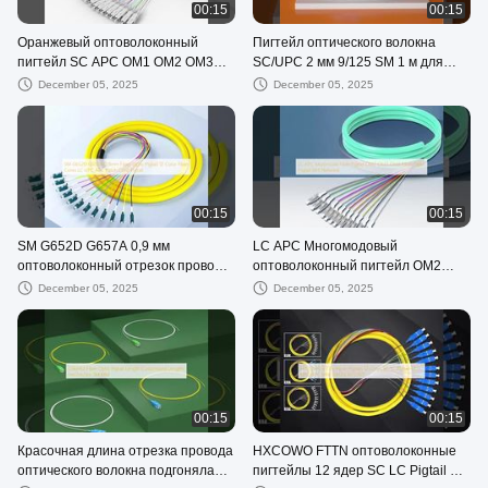
00:15
00:15
Оранжевый оптоволоконный
Пигтейл оптического волокна
пигтейл SC APC OM1 OM2 OM3
SC/UPC 2 мм 9/125 SM 1 м для
FTTH CATV
беспроводной локальной сети в
December 05, 2025
December 05, 2025
HXCOWO
00:15
00:15
SM G652D G657A 0,9 мм
LC APC Многомодовый
оптоволоконный отрезок провода
оптоволоконный пигтейл OM2
12 цветных волоконных
OM3 OM4 Волоконно-оптический
December 05, 2025
December 05, 2025
сердечников LC UPC APC Pigtail
пигтейл Сеть Wi-Fi
Pigtail
00:15
00:15
Красочная длина отрезка провода
HXCOWO FTTN оптоволоконные
оптического волокна подгоняла
пигтейлы 12 ядер SC LC Pigtail ST