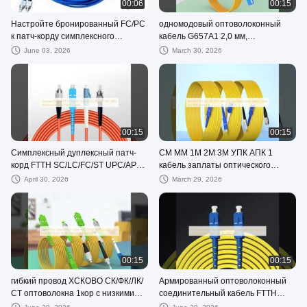
00:06
00:15
Настройте бронированный FC/PC
одномодовый оптоволоконный
к патч-корду симплексного
кабель G657A1 2,0 мм,
дуплексного волокна LC/UPC
оптоволоконные патч-кабели 3M,
June 03, 2026
March 30, 2026
изготовленные на заказ
00:15
00:15
Симплексный дуплексный патч-
СМ ММ 1М 2М 3М УПК АПК 1
корд FTTH SC/LC/FC/ST UPC/APC
кабель заплаты оптического
Многомодовый оптоволоконный
волокна ядра для сети Вифи
April 30, 2026
March 29, 2026
патч-корд
00:15
00:15
гибкий провод ХСКОВО СК/ФК/ЛК/
Армированный оптоволоконный
СТ оптоволокна 1кор с низкими
соединительный кабель FTTH
потерями АПК/УПК 9/125 СМ СС
G652D G657A1 G657A2 HXCOWO