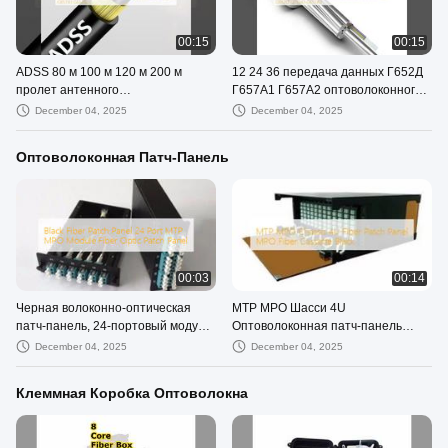
00:15
00:15
ADSS 80 м 100 м 120 м 200 м
12 24 36 передача данных Г652Д
пролет антенного
Г657А1 Г657А2 оптоволоконного
оптоволоконного кабеля G652D
кабеля ядра ОПГВ
December 04, 2025
December 04, 2025
G657A1 G657A2
Оптоволоконная Патч-Панель
00:03
00:14
Черная волоконно-оптическая
MTP MPO Шасси 4U
патч-панель, 24-портовый модуль
Оптоволоконная патч-панель
МТП МПО, оптоволоконная патч-
MPO Волоконно-кассетный
December 04, 2025
December 04, 2025
панель
черный
Клеммная Коробка Оптоволокна