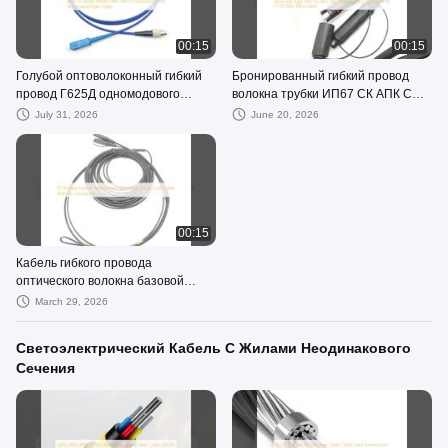
00:15
00:15
Голубой оптоволоконный гибкий
Бронированный гибкий провод
провод Г625Д одномодового
волокна трубки ИП67 СК АПК СМ
волокна СС Пре прекращенный
для кабеля ФТТА ФТТХ ББУ РРУ
July 31, 2026
June 20, 2026
00:15
Кабель гибкого провода
оптического волокна базовой
станции ФТТА водоустойчивый с
March 29, 2026
разъемом СК
Светоэлектрический Кабель С Жилами Неодинакового
Сечения