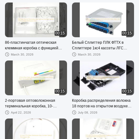
напольная оконечная коробка для
Сплиттером 1 8 ПЛК
оптоволокна
00:15
00:15
86-пластинчатая оптическая
Белый Сплиттер ПЛК ФТТХ в
клеммная коробка с функцией
Сплиттере 1кс4 кассеты ЛГС
сращивания Внутренняя
оптического волокна СК АПК/УПК
March 30, 2026
March 30, 2026
распределительная коробка
8 16 32
разветвителя FTTH
00:15
00:15
2-портовая оптоволоконная
Коробка распределения волокна
терминальная коробка, 10-
18 портов на открытом воздухе
портовая распределительная
подгоняла соединяя коробку
April 22, 2026
July 08, 2026
коробка для внутреннего
ИП65 Фттх на открытом воздухе
оптоволоконного кабеля