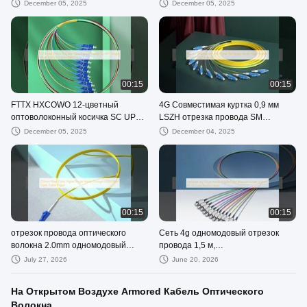
длины 1м/2м/3м СМ ММ
FC UPC/APC MM 50/125 62,5/125
December 05, 2025
December 05, 2025
00:15
00:15
FTTX HXCOWO 12-цветный
4G Совместимая куртка 0,9 мм
оптоволоконный косичка SC UPC
LSZH отрезка провода SM
одномодовый G657A 0,9 мм
одномодового волокна LC UPC
December 05, 2025
December 04, 2025
G652D
00:15
00:15
отрезок провода оптического
Сеть 4g одномодовый отрезок
волокна 2.0mm одномодовый
провода 1,5 м,
оранжевый отрезок кабеля
телекоммуникационная класс 0,9
July 27, 2026
June 20, 2026
оптического волокна LSZH
мм, FC, 12 сердечников, круглая
головка
На Открытом Воздухе Armored Кабель Оптического
Волокна