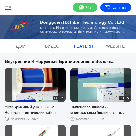
Чат
Контакт
Dongguan HX Fiber Technology Co., Ltd
качество На открытом воздухе Armored кабель
оптического волокна, Внутренние и наружные
бронированные волокна manufacturer from China
ДОМ
ВИДЕО
PLAYLIST
WEBSITE
Внутренние И Наружные Бронированные Волокна
00:15
00:15
Анти-крысиный укус GJSFJV
Пыленепроницаемый
Волоконно-оптический кабель
многожильный бронированный
Бронированный волоконно-
оптоволоконный кабель G652D
November 27, 2025
November 27, 2025
оптический кабель HXCOWO
G657A1 G657A2
Крытый 1/2/4 Core