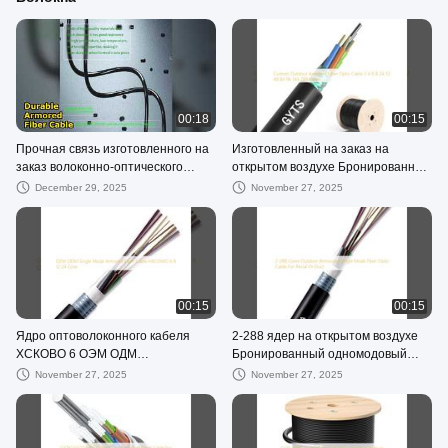
00:18
00:15
Прочная связь изготовленного на
Изготовленный на заказ на
заказ волоконно-оптического
открытом воздухе Бронированный
кабеля GYTA
кабель оптического волокна 2 4 6
December 29, 2025
November 27, 2025
8 24 32 48 84 96 144 288 ядер
00:15
00:15
Ядро оптоволоконного кабеля
2-288 ядер на открытом воздухе
ХСКОВО 6 ОЭМ ОДМ
Бронированный одномодовый
одномодового Бронированное 6 8
волоконно-оптический кабель для
November 27, 2025
November 27, 2025
12 24
антенны или воздуховода