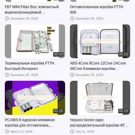
FBT MINI Fiber Box: компактный
Оптоволоконная коробка FTTH
водонепроницаемый
008
разветвитель
December 29, 2025
December 29, 2025
00:03
00:15
Терминальная коробка FTTH
ABS 4Core 8Core 12Core 24Core
Быстрый Интернет
48Core Клеммная коробка
разветвителя оптического
December 29, 2025
December 05, 2025
волокна 12 месяцев
00:15
00:15
PC/ABS 8-ядерная клеммная
Черное белое ядро ​​
коробка для оптоволокна,
распределительной коробки ФТТС
установленная на стене
8 оптического волокна ОЭМ с
March 12, 2026
July 11, 2026