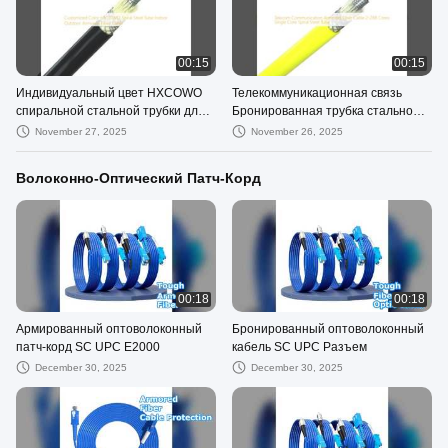
00:15
00:15
Индивидуальный цвет HXCOWO
Телекоммуникационная связь
спиральной стальной трубки для
Бронированная трубка стальной
использования в помещении и на
спирали волоконного кабеля 2-
November 27, 2025
November 26, 2025
открытом воздухе бронированный
288 с сердечниками
волоконный кабель
Волоконно-Оптический Патч-Корд
00:18
00:18
Армированный оптоволоконный
Бронированный оптоволоконный
патч-корд SC UPC E2000
кабель SC UPC Разъем
December 30, 2025
December 30, 2025