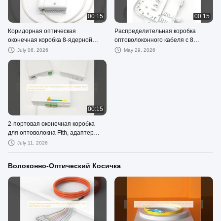
00:15
00:15
Коридорная оптическая
Распределительная коробка
оконечная коробка 8-ядерной
оптоволоконного кабеля с 8
оптоволоконной
ядрами ПК коридора 8 портов
July 06, 2026
May 29, 2026
распределительной коробки FTTH
ФТТХ белая на открытом воздухе
00:15
2-портовая оконечная коробка
для оптоволокна Ftth, адаптер
SC/APC, оптоволоконные
July 11, 2026
оконечные коробки
Волоконно-Оптический Косичка