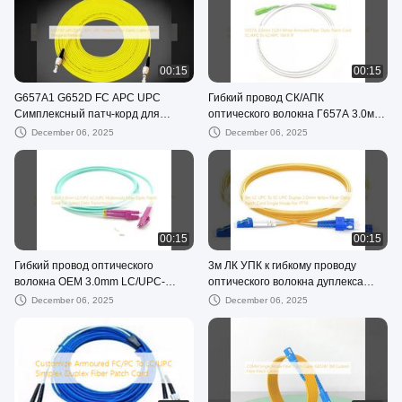
00:15
00:15
G657A1 G652D FC APC UPC
Гибкий провод СК/АПК
Симплексный патч-корд для
оптического волокна Г657А 3.0мм
оптоволоконного кабеля Wiegand
ЛСЗХ белый Бронированный к СК/
December 06, 2025
December 06, 2025
Network
АПК СМ 9 1Ф
00:15
00:15
Гибкий провод оптического
3м ЛК УПК к гибкому проводу
волокна OEM 3.0mm LC/UPC-
оптического волокна дуплекса
LC/UPC многорежимный для
2.0мм СК УПК желтому
December 06, 2025
December 06, 2025
передачи данных о скорости
одиночному для ФТТС