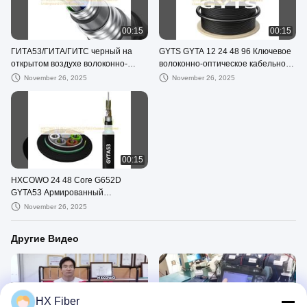
00:15
00:15
ГИТА53/ГИТА/ГИТС черный на
GYTS GYTA 12 24 48 96 Ключевое
открытом воздухе волоконно-
волоконно-оптическое кабельное
оптический кабель для
устройство Черный наружный
November 26, 2025
November 26, 2025
подземного прямого закопанного
бронированный кабель
воздуховода
00:15
HXCOWO 24 48 Core G652D
GYTA53 Армированный
оптоволоконный кабель для
November 26, 2025
использования на открытом
воздухе SM Стальная лента
Другие Видео
HX Fiber