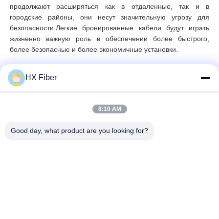
продолжают расширяться как в отдаленные, так и в
городские районы, они несут значительную угрозу для
безопасности.Легкие бронированные кабели будут играть
жизненно важную роль в обеспечении более быстрого,
более безопасные и более экономичные установки.
HX Fiber
Быстрый контакт
8:10 AM
Good day, what product are you looking for?
Адрес
Здание No.2, Gaoli 3rd Road, город Танксия, Донггуан,
Китай
Тел.
86-0769-8772-9980
Электронная почта