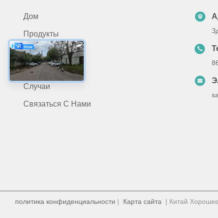
Дом
А
З
Продукты
Т
О Нас
8
Новости
Э
Случаи
s
Связаться С Нами
политика конфиденциальности
|
Карта сайта
| Китай Хорошее 