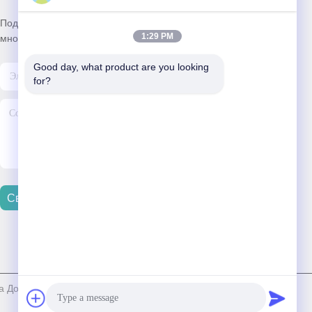
Подпишитесь на нашу рассылку, чтобы получать скидки и
1:29 PM
многое другое.
Good day, what product are you looking 
for?
Связаться С Нами
 Доставщик. 2024-2026 Dongguan HX Fiber Technology Co., Ltd