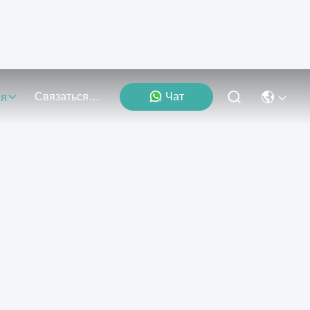
Связаться С Нами
Чат
ия