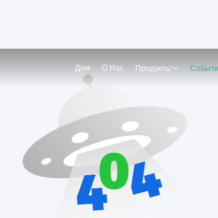
Дом
О Нас
Продукты
Событ