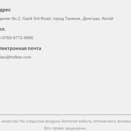
дрес
дание No.2, Gaoli 3rd Road, город Танксия, Донггуан, Китай
ел.
6-0769-8772-9980
лектронная почта
ales@hxfiber.com
качество На открытом воздухе Armored кабель оптического волокна
Все права защищены.